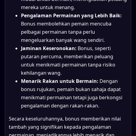
mereka untuk menang.
Pengalaman Permainan yang Lebih Baik:
Bonus membolehkan pemain mencuba
pelbagai permainan tanpa perlu
mengeluarkan banyak wang sendiri.
Jaminan Keseronokan:
Bonus, seperti
putaran percuma, memberikan peluang
untuk menikmati permainan tanpa risiko
kehilangan wang.
Menarik Rakan untuk Bermain:
Dengan
bonus rujukan, pemain bukan sahaja dapat
menikmati permainan tetapi juga berkongsi
pengalaman dengan rakan-rakan.
Secara keseluruhannya, bonus memberikan nilai
tambah yang signifikan kepada pengalaman
permainan, menjadikannya lebih menarik dan