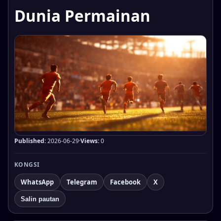
Dunia Permainan
Published:
2026-06-29
·
Views:
0
KONGSI
WhatsApp
Telegram
Facebook
X
Salin pautan