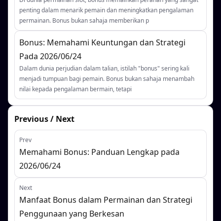
penting dalam menarik pemain dan meningkatkan pengalaman
permainan. Bonus bukan sahaja memberikan p
Bonus: Memahami Keuntungan dan Strategi
Pada 2026/06/24
Dalam dunia perjudian dalam talian, istilah "bonus" sering kali
menjadi tumpuan bagi pemain. Bonus bukan sahaja menambah
nilai kepada pengalaman bermain, tetapi
Previous / Next
Prev
Memahami Bonus: Panduan Lengkap pada
2026/06/24
Next
Manfaat Bonus dalam Permainan dan Strategi
Penggunaan yang Berkesan