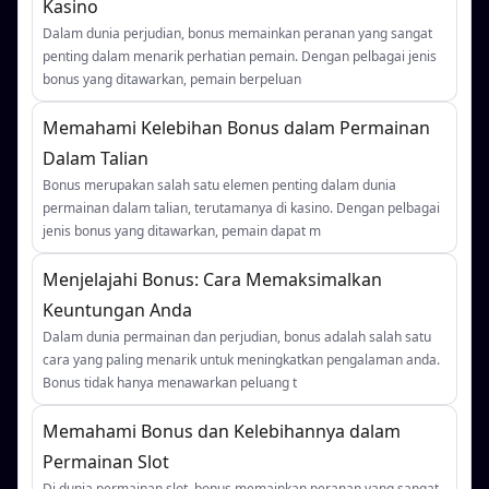
Kasino
Dalam dunia perjudian, bonus memainkan peranan yang sangat
penting dalam menarik perhatian pemain. Dengan pelbagai jenis
bonus yang ditawarkan, pemain berpeluan
Memahami Kelebihan Bonus dalam Permainan
Dalam Talian
Bonus merupakan salah satu elemen penting dalam dunia
permainan dalam talian, terutamanya di kasino. Dengan pelbagai
jenis bonus yang ditawarkan, pemain dapat m
Menjelajahi Bonus: Cara Memaksimalkan
Keuntungan Anda
Dalam dunia permainan dan perjudian, bonus adalah salah satu
cara yang paling menarik untuk meningkatkan pengalaman anda.
Bonus tidak hanya menawarkan peluang t
Memahami Bonus dan Kelebihannya dalam
Permainan Slot
Di dunia permainan slot, bonus memainkan peranan yang sangat