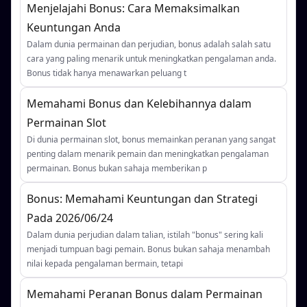
Menjelajahi Bonus: Cara Memaksimalkan
Keuntungan Anda
Dalam dunia permainan dan perjudian, bonus adalah salah satu
cara yang paling menarik untuk meningkatkan pengalaman anda.
Bonus tidak hanya menawarkan peluang t
Memahami Bonus dan Kelebihannya dalam
Permainan Slot
Di dunia permainan slot, bonus memainkan peranan yang sangat
penting dalam menarik pemain dan meningkatkan pengalaman
permainan. Bonus bukan sahaja memberikan p
Bonus: Memahami Keuntungan dan Strategi
Pada 2026/06/24
Dalam dunia perjudian dalam talian, istilah "bonus" sering kali
menjadi tumpuan bagi pemain. Bonus bukan sahaja menambah
nilai kepada pengalaman bermain, tetapi
Memahami Peranan Bonus dalam Permainan