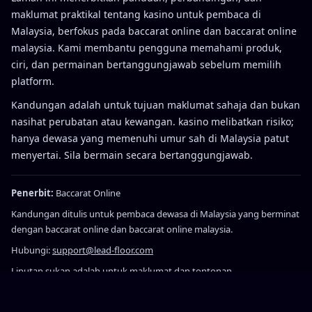
maklumat praktikal tentang kasino untuk pembaca di
Malaysia, berfokus pada baccarat online dan baccarat online
malaysia. Kami membantu pengguna memahami produk,
ciri, dan permainan bertanggungjawab sebelum memilih
platform.
Kandungan adalah untuk tujuan maklumat sahaja dan bukan
nasihat perubatan atau kewangan. kasino melibatkan risiko;
hanya dewasa yang memenuhi umur sah di Malaysia patut
menyertai. Sila bermain secara bertanggungjawab.
Penerbit:
Baccarat Online
Kandungan ditulis untuk pembaca dewasa di Malaysia yang berminat
dengan baccarat online dan baccarat online malaysia.
Hubungi:
support@lead-floor.com
Liputan sukan adalah untuk maklumat dan tontonan
bertanggungjawab sahaja.
Kemas kini terakhir: 2026-08-08