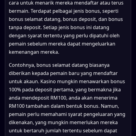
cara untuk menarik mereka mendaftar atau terus
bermain. Terdapat pelbagai jenis bonus, seperti
bonus selamat datang, bonus deposit, dan bonus
tanpa deposit. Setiap jenis bonus ini datang
dengan syarat tertentu yang perlu dipatuhi oleh
pemain sebelum mereka dapat mengeluarkan
kemenangan mereka.
Contohnya, bonus selamat datang biasanya
diberikan kepada pemain baru yang mendaftar
untuk akaun. Kasino mungkin menawarkan bonus
100% pada deposit pertama, yang bermakna jika
anda mendeposit RM100, anda akan menerima
RM100 tambahan dalam bentuk bonus. Namun,
pemain perlu memahami syarat pengeluaran yang
dikenakan, yang mungkin memerlukan mereka
untuk bertaruh jumlah tertentu sebelum dapat