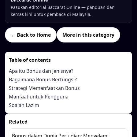
Pasukan editorial Baccarat Online — panduan dan
kemas kini untuk pembaca di Malaysia.
← Back to Home
More in this category
Table of contents
Apa itu Bonus dan Jenisnya?
Bagaimana Bonus Berfungsi?
Strategi Memanfaatkan Bonus
Manfaat untuk Pengguna
Soalan Lazim
Related
Bonus dalam Dunia Perjudian: Menyelami