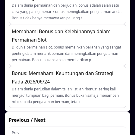
Dalam dunia permainan dan perjudian, bonus adalah salah satu
cara yang paling menarik untuk meningkatkan pengalaman anda.
Bonus tidak hanya menawarkan peluang t
Memahami Bonus dan Kelebihannya dalam
Permainan Slot
Di dunia permainan slot, bonus memainkan peranan yang sangat
penting dalam menarik pemain dan meningkatkan pengalaman
permainan. Bonus bukan sahaja memberikan p
Bonus: Memahami Keuntungan dan Strategi
Pada 2026/06/24
Dalam dunia perjudian dalam talian, istilah "bonus" sering kali
menjadi tumpuan bagi pemain. Bonus bukan sahaja menambah
nilai kepada pengalaman bermain, tetapi
Previous / Next
Prev