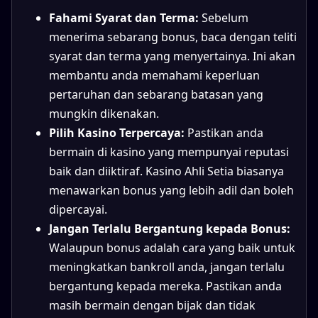
Fahami Syarat dan Terma:
Sebelum
menerima sebarang bonus, baca dengan teliti
syarat dan terma yang menyertainya. Ini akan
membantu anda memahami keperluan
pertaruhan dan sebarang batasan yang
mungkin dikenakan.
Pilih Kasino Terpercaya:
Pastikan anda
bermain di kasino yang mempunyai reputasi
baik dan diiktiraf. Kasino Ahli Setia biasanya
menawarkan bonus yang lebih adil dan boleh
dipercayai.
Jangan Terlalu Bergantung kepada Bonus:
Walaupun bonus adalah cara yang baik untuk
meningkatkan bankroll anda, jangan terlalu
bergantung kepada mereka. Pastikan anda
masih bermain dengan bijak dan tidak