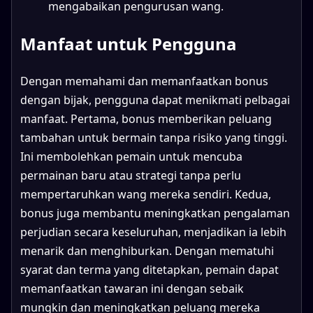
mengabaikan pengurusan wang.
Manfaat untuk Pengguna
Dengan memahami dan memanfaatkan bonus
dengan bijak, pengguna dapat menikmati pelbagai
manfaat. Pertama, bonus memberikan peluang
tambahan untuk bermain tanpa risiko yang tinggi.
Ini membolehkan pemain untuk mencuba
permainan baru atau strategi tanpa perlu
mempertaruhkan wang mereka sendiri. Kedua,
bonus juga membantu meningkatkan pengalaman
perjudian secara keseluruhan, menjadikan ia lebih
menarik dan menghiburkan. Dengan mematuhi
syarat dan terma yang ditetapkan, pemain dapat
memanfaatkan tawaran ini dengan sebaik
mungkin dan meningkatkan peluang mereka