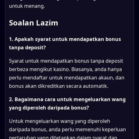
untuk menang.
Soalan Lazim
1. Apakah syarat untuk mendapatkan bonus
tanpa deposit?
Syarat untuk mendapatkan bonus tanpa deposit
berbeza mengikut kasino. Biasanya, anda hanya
perlu mendaftar untuk mendapatkan akaun, dan
bonus akan dikreditkan secara automatik.
2. Bagaimana cara untuk mengeluarkan wang
yang diperoleh daripada bonus?
Untuk mengeluarkan wang yang diperoleh
daripada bonus, anda perlu memenuhi keperluan
pertaruhan yang ditetapkan dalam syarat dan