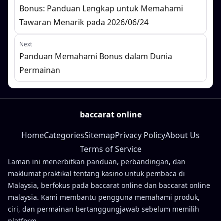
Bonus: Panduan Lengkap untuk Memahami
Tawaran Menarik pada 2026/06/24
Next
Panduan Memahami Bonus dalam Dunia
Permainan
baccarat online
Home
Categories
Sitemap
Privacy Policy
About Us
Terms of Service
Laman ini menerbitkan panduan, perbandingan, dan
maklumat praktikal tentang kasino untuk pembaca di
Malaysia, berfokus pada baccarat online dan baccarat online
malaysia. Kami membantu pengguna memahami produk,
ciri, dan permainan bertanggungjawab sebelum memilih
platform.