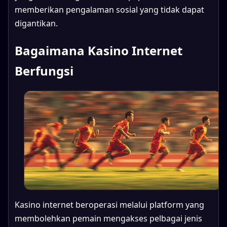
memberikan pengalaman sosial yang tidak dapat
digantikan.
Bagaimana Kasino Internet
Berfungsi
Kasino internet beroperasi melalui platform yang
membolehkan pemain mengakses pelbagai jenis