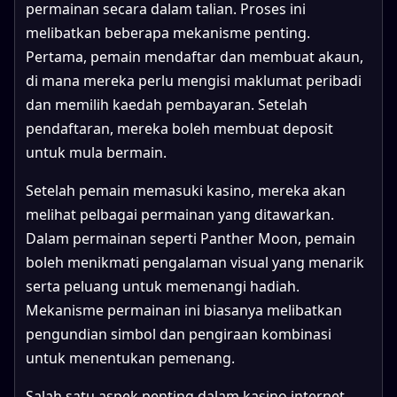
permainan secara dalam talian. Proses ini
melibatkan beberapa mekanisme penting.
Pertama, pemain mendaftar dan membuat akaun,
di mana mereka perlu mengisi maklumat peribadi
dan memilih kaedah pembayaran. Setelah
pendaftaran, mereka boleh membuat deposit
untuk mula bermain.
Setelah pemain memasuki kasino, mereka akan
melihat pelbagai permainan yang ditawarkan.
Dalam permainan seperti Panther Moon, pemain
boleh menikmati pengalaman visual yang menarik
serta peluang untuk memenangi hadiah.
Mekanisme permainan ini biasanya melibatkan
pengundian simbol dan pengiraan kombinasi
untuk menentukan pemenang.
Salah satu aspek penting dalam kasino internet