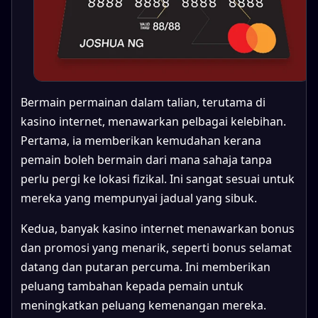
Bermain permainan dalam talian, terutama di
kasino internet, menawarkan pelbagai kelebihan.
Pertama, ia memberikan kemudahan kerana
pemain boleh bermain dari mana sahaja tanpa
perlu pergi ke lokasi fizikal. Ini sangat sesuai untuk
mereka yang mempunyai jadual yang sibuk.
Kedua, banyak kasino internet menawarkan bonus
dan promosi yang menarik, seperti bonus selamat
datang dan putaran percuma. Ini memberikan
peluang tambahan kepada pemain untuk
meningkatkan peluang kemenangan mereka.