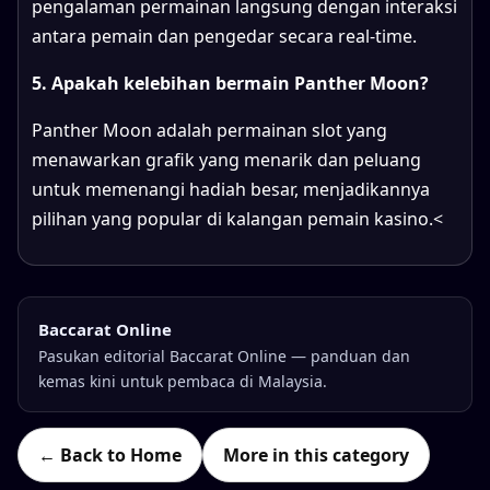
pengalaman permainan langsung dengan interaksi
antara pemain dan pengedar secara real-time.
5. Apakah kelebihan bermain Panther Moon?
Panther Moon adalah permainan slot yang
menawarkan grafik yang menarik dan peluang
untuk memenangi hadiah besar, menjadikannya
pilihan yang popular di kalangan pemain kasino.<
Baccarat Online
Pasukan editorial Baccarat Online — panduan dan
kemas kini untuk pembaca di Malaysia.
← Back to Home
More in this category