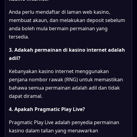
Anda perlu mendaftar di laman web kasino,
membuat akaun, dan melakukan deposit sebelum
anda boleh mula bermain permainan yang
tersedia.
3. Adakah permainan di kasino internet adalah
adil?
Kebanyakan kasino internet menggunakan
penjana nombor rawak (RNG) untuk memastikan
bahawa semua permainan adalah adil dan tidak
dapat diramal.
4. Apakah Pragmatic Play Live?
Pragmatic Play Live adalah penyedia permainan
kasino dalam talian yang menawarkan