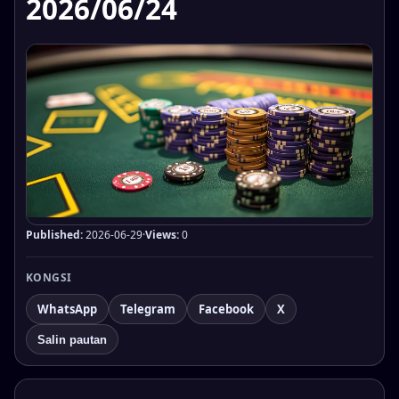
2026/06/24
Published:
2026-06-29
·
Views:
0
KONGSI
WhatsApp
Telegram
Facebook
X
Salin pautan