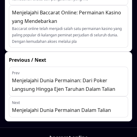
Menjelajahi Baccarat Online: Permainan Kasino
yang Mendebarkan
Baccarat online telah menjadi salah satu permainan kasino yang
paling popular di kalangan peminat perjudian di seluruh dunia.
Dengan kemudahan akses melalui pla
Previous / Next
Prev
Menjelajahi Dunia Permainan: Dari Poker
Langsung Hingga Ejen Taruhan Dalam Talian
Next
Menjelajahi Dunia Permainan Dalam Talian