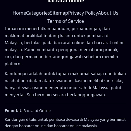
baccarat online
Home
Categories
Sitemap
Privacy Policy
About Us
Terms of Service
Laman ini menerbitkan panduan, perbandingan, dan
maklumat praktikal tentang kasino untuk pembaca di
Malaysia, berfokus pada baccarat online dan baccarat online
malaysia. Kami membantu pengguna memahami produk,
ciri, dan permainan bertanggungjawab sebelum memilih
platform.
Kandungan adalah untuk tujuan maklumat sahaja dan bukan
nasihat perubatan atau kewangan. kasino melibatkan risiko;
hanya dewasa yang memenuhi umur sah di Malaysia patut
menyertai. Sila bermain secara bertanggungjawab.
Penerbit:
Baccarat Online
Kandungan ditulis untuk pembaca dewasa di Malaysia yang berminat
dengan baccarat online dan baccarat online malaysia.