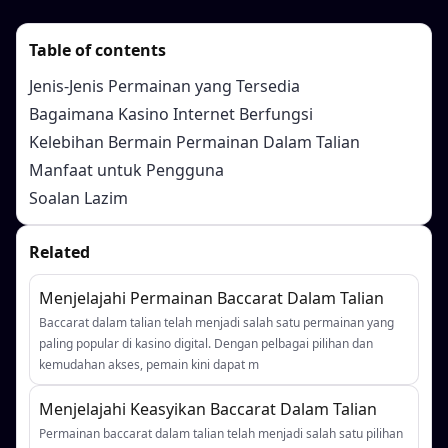
Table of contents
Jenis-Jenis Permainan yang Tersedia
Bagaimana Kasino Internet Berfungsi
Kelebihan Bermain Permainan Dalam Talian
Manfaat untuk Pengguna
Soalan Lazim
Related
Menjelajahi Permainan Baccarat Dalam Talian
Baccarat dalam talian telah menjadi salah satu permainan yang
paling popular di kasino digital. Dengan pelbagai pilihan dan
kemudahan akses, pemain kini dapat m
Menjelajahi Keasyikan Baccarat Dalam Talian
Permainan baccarat dalam talian telah menjadi salah satu pilihan