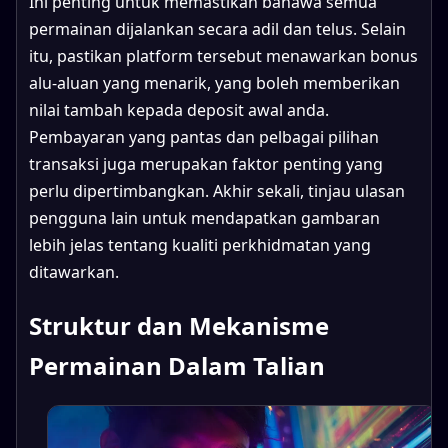
Ini penting untuk memastikan bahawa semua
permainan dijalankan secara adil dan telus. Selain
itu, pastikan platform tersebut menawarkan bonus
alu-aluan yang menarik, yang boleh memberikan
nilai tambah kepada deposit awal anda.
Pembayaran yang pantas dan pelbagai pilihan
transaksi juga merupakan faktor penting yang
perlu dipertimbangkan. Akhir sekali, tinjau ulasan
pengguna lain untuk mendapatkan gambaran
lebih jelas tentang kualiti perkhidmatan yang
ditawarkan.
Struktur dan Mekanisme
Permainan Dalam Talian