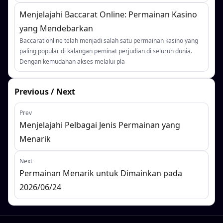
Menjelajahi Baccarat Online: Permainan Kasino
yang Mendebarkan
Baccarat online telah menjadi salah satu permainan kasino yang
paling popular di kalangan peminat perjudian di seluruh dunia.
Dengan kemudahan akses melalui pla
Previous / Next
Prev
Menjelajahi Pelbagai Jenis Permainan yang
Menarik
Next
Permainan Menarik untuk Dimainkan pada
2026/06/24