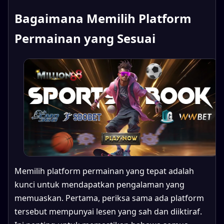
Bagaimana Memilih Platform
Permainan yang Sesuai
Memilih platform permainan yang tepat adalah
kunci untuk mendapatkan pengalaman yang
memuaskan. Pertama, periksa sama ada platform
tersebut mempunyai lesen yang sah dan diiktiraf.