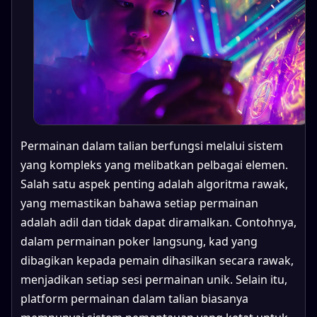
Permainan dalam talian berfungsi melalui sistem
yang kompleks yang melibatkan pelbagai elemen.
Salah satu aspek penting adalah algoritma rawak,
yang memastikan bahawa setiap permainan
adalah adil dan tidak dapat diramalkan. Contohnya,
dalam permainan poker langsung, kad yang
dibagikan kepada pemain dihasilkan secara rawak,
menjadikan setiap sesi permainan unik. Selain itu,
platform permainan dalam talian biasanya