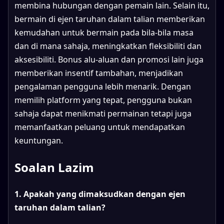
membina hubungan dengan pemain lain. Selain itu,
bermain di ejen taruhan dalam talian memberikan
kemudahan untuk bermain pada bila-bila masa
dan di mana sahaja, meningkatkan fleksibiliti dan
aksesibiliti. Bonus alu-aluan dan promosi lain juga
memberikan insentif tambahan, menjadikan
pengalaman pengguna lebih menarik. Dengan
memilih platform yang tepat, pengguna bukan
sahaja dapat menikmati permainan tetapi juga
memanfaatkan peluang untuk mendapatkan
keuntungan.
Soalan Lazim
1. Apakah yang dimaksudkan dengan ejen
taruhan dalam talian?