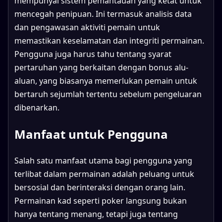
mempunyai sistem pemantauan yang ketat untuk
mencegah penipuan. Ini termasuk analisis data
dan pengawasan aktiviti pemain untuk
memastikan keselamatan dan integriti permainan.
Pengguna juga harus tahu tentang syarat
pertaruhan yang berkaitan dengan bonus alu-
aluan, yang biasanya memerlukan pemain untuk
bertaruh sejumlah tertentu sebelum pengeluaran
dibenarkan.
Manfaat untuk Pengguna
Salah satu manfaat utama bagi pengguna yang
terlibat dalam permainan adalah peluang untuk
bersosial dan berinteraksi dengan orang lain.
Permainan kad seperti poker langsung bukan
hanya tentang menang, tetapi juga tentang