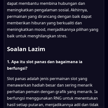
dapat membantu membina hubungan dan
meningkatkan pengalaman sosial. Akhirnya,
permainan yang dirancang dengan baik dapat
memberikan hiburan yang berkualiti dan
meningkatkan mood, menjadikannya pilihan yang
baik untuk menghilangkan stres.
Soalan Lazim
1. Apa itu slot panas dan bagaimana ia
berfungsi?
Slot panas adalah jenis permainan slot yang
menawarkan hadiah besar dan sering menarik
perhatian pemain dengan grafik yang menarik. Ia
berfungsi menggunakan RNG untuk menentukan
hasil setiap putaran, menjadikannya adil dan tidak