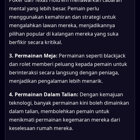
mental yang lebih besar. Pemain perlu
menggunakan kemahiran dan strategi untuk
mengalahkan lawan mereka, menjadikannya
pilihan popular di kalangan mereka yang suka
berfikir secara kritikal.
3. Permainan Meja:
Permainan seperti blackjack
dan rolet memberi peluang kepada pemain untuk
berinteraksi secara langsung dengan peniaga,
menjadikan pengalaman lebih menarik.
4. Permainan Dalam Talian:
Dengan kemajuan
teknologi, banyak permainan kini boleh dimainkan
dalam talian, membolehkan pemain untuk
menikmati permainan kegemaran mereka dari
keselesaan rumah mereka.