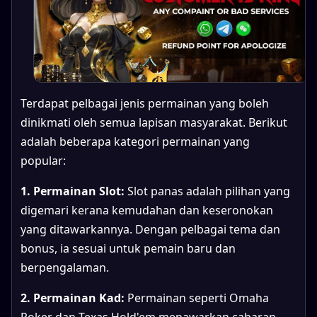
Terdapat pelbagai jenis permainan yang boleh
dinikmati oleh semua lapisan masyarakat. Berikut
adalah beberapa kategori permainan yang
popular:
1. Permainan Slot:
Slot panas adalah pilihan yang
digemari kerana kemudahan dan keseronokan
yang ditawarkannya. Dengan pelbagai tema dan
bonus, ia sesuai untuk pemain baru dan
berpengalaman.
2. Permainan Kad:
Permainan seperti Omaha
Poker dan Texas Hold'em menawarkan cabaran