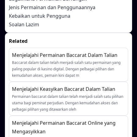
Jenis Permainan dan Penggunaannya
Kebaikan untuk Pengguna
Soalan Lazim
Related
Menjelajahi Permainan Baccarat Dalam Talian
Baccarat dalam talian telah menjadi salah satu permainan yang
paling popular di kasino digital. Dengan pelbagai pilihan dan
kemudahan akses, pemain kini dapat m
Menjelajahi Keasyikan Baccarat Dalam Talian
Permainan baccarat dalam talian telah menjadi salah satu pilihan
utama bagi peminat perjudian. Dengan kemudahan akses dan
pelbagai pilihan yang ditawarkan oleh
Menjelajahi Permainan Baccarat Online yang
Mengasyikkan