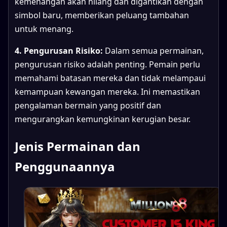
kemenangan akan hilang dan digantikan dengan
simbol baru, memberikan peluang tambahan
untuk menang.
4. Pengurusan Risiko:
Dalam semua permainan,
pengurusan risiko adalah penting. Pemain perlu
memahami batasan mereka dan tidak melampaui
kemampuan kewangan mereka. Ini memastikan
pengalaman bermain yang positif dan
mengurangkan kemungkinan kerugian besar.
Jenis Permainan dan
Penggunaannya