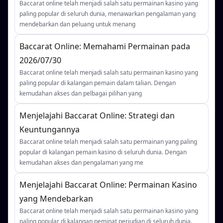
Baccarat online telah menjadi salah satu permainan kasino yang
paling popular di seluruh dunia, menawarkan pengalaman yang
mendebarkan dan peluang untuk menang
Baccarat Online: Memahami Permainan pada
2026/07/30
Baccarat online telah menjadi salah satu permainan kasino yang
paling popular di kalangan pemain dalam talian. Dengan
kemudahan akses dan pelbagai pilihan yang
Menjelajahi Baccarat Online: Strategi dan
Keuntungannya
Baccarat online telah menjadi salah satu permainan yang paling
popular di kalangan pemain kasino di seluruh dunia. Dengan
kemudahan akses dan pengalaman yang me
Menjelajahi Baccarat Online: Permainan Kasino
yang Mendebarkan
Baccarat online telah menjadi salah satu permainan kasino yang
paling popular di kalangan peminat perjudian di seluruh dunia.