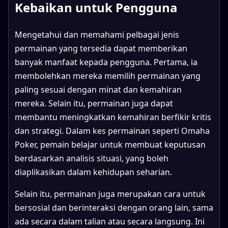
Kebaikan untuk Pengguna
Mengetahui dan memahami pelbagai jenis
permainan yang tersedia dapat memberikan
banyak manfaat kepada pengguna. Pertama, ia
membolehkan mereka memilih permainan yang
paling sesuai dengan minat dan kemahiran
mereka. Selain itu, permainan juga dapat
membantu meningkatkan kemahiran berfikir kritis
dan strategi. Dalam kes permainan seperti Omaha
Poker, pemain belajar untuk membuat keputusan
berdasarkan analisis situasi, yang boleh
diaplikasikan dalam kehidupan seharian.
Selain itu, permainan juga merupakan cara untuk
bersosial dan berinteraksi dengan orang lain, sama
ada secara dalam talian atau secara langsung. Ini