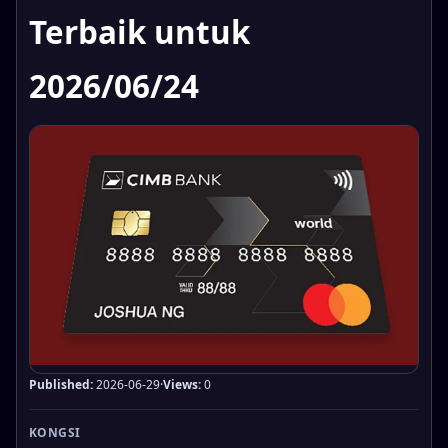
Terbaik untuk
2026/06/24
Published:
2026-06-29
·
Views:
0
KONGSI