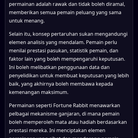
permainan adalah rawak dan tidak boleh diramal,
memberikan semua pemain peluang yang sama
untuk menang.
Selain itu, konsep pertaruhan sukan mengandungi
elemen analisis yang mendalam. Pemain perlu
menilai prestasi pasukan, statistik pemain, dan
faktor lain yang boleh mempengaruhi keputusan.
Ini boleh melibatkan penggunaan data dan
penyelidikan untuk membuat keputusan yang lebih
baik, yang akhirnya boleh membawa kepada
kemenangan maksimum.
Permainan seperti Fortune Rabbit menawarkan
pelbagai mekanisme ganjaran, di mana pemain
boleh memperoleh mata atau hadiah berdasarkan
prestasi mereka. Ini menciptakan elemen