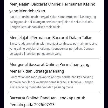
Menjelajahi Baccarat Online: Permainan Kasino
yang Mendebarkan
Baccarat online telah menjadi salah satu permainan kasino yang
paling popular di kalangan peminat perjudian di seluruh dunia.
Dengan kemudahan akses melalui pla
Menjelajahi Permainan Baccarat Dalam Talian
Baccarat dalam talian telah menjadi salah satu permainan kasino
yang paling popular di kalangan penggemar perjudian. Dengan
pelbagai pilihan dan pengalaman yang
Mengenal Baccarat Online: Permainan yang
Menarik dan Strategi Menang
Baccarat online merupakan salah satu permainan kasino yang
semakin popular di kalangan pemain di seluruh dunia. Dengan
suasana yang mendebarkan dan peluang mena
Baccarat Online: Panduan Lengkap untuk
Pemain pada 2026/07/23