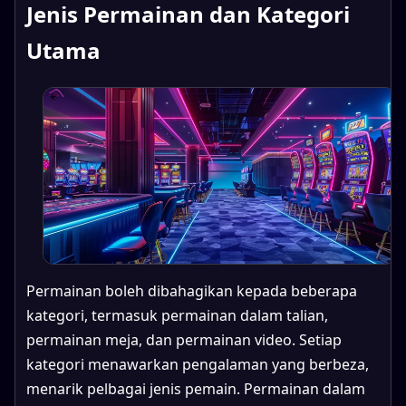
Jenis Permainan dan Kategori
Utama
Permainan boleh dibahagikan kepada beberapa
kategori, termasuk permainan dalam talian,
permainan meja, dan permainan video. Setiap
kategori menawarkan pengalaman yang berbeza,
menarik pelbagai jenis pemain. Permainan dalam