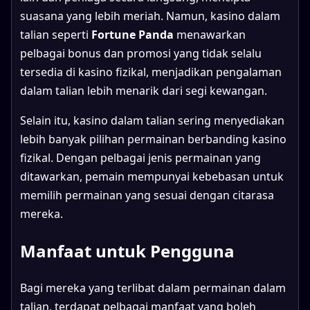
suasana yang lebih meriah. Namun, kasino dalam
talian seperti
Fortune Panda
menawarkan
pelbagai bonus dan promosi yang tidak selalu
tersedia di kasino fizikal, menjadikan pengalaman
dalam talian lebih menarik dari segi kewangan.
Selain itu, kasino dalam talian sering menyediakan
lebih banyak pilihan permainan berbanding kasino
fizikal. Dengan pelbagai jenis permainan yang
ditawarkan, pemain mempunyai kebebasan untuk
memilih permainan yang sesuai dengan citarasa
mereka.
Manfaat untuk Pengguna
Bagi mereka yang terlibat dalam permainan dalam
talian, terdapat pelbagai manfaat yang boleh