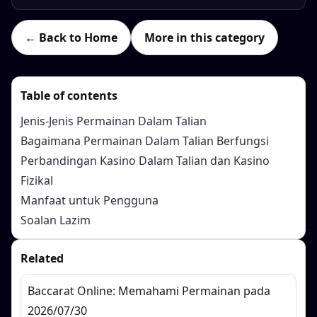
← Back to Home
More in this category
Table of contents
Jenis-Jenis Permainan Dalam Talian
Bagaimana Permainan Dalam Talian Berfungsi
Perbandingan Kasino Dalam Talian dan Kasino
Fizikal
Manfaat untuk Pengguna
Soalan Lazim
Related
Baccarat Online: Memahami Permainan pada
2026/07/30