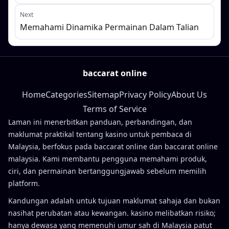
Next
Memahami Dinamika Permainan Dalam Talian
baccarat online
Home
Categories
Sitemap
Privacy Policy
About Us
Terms of Service
Laman ini menerbitkan panduan, perbandingan, dan
maklumat praktikal tentang kasino untuk pembaca di
Malaysia, berfokus pada baccarat online dan baccarat online
malaysia. Kami membantu pengguna memahami produk,
ciri, dan permainan bertanggungjawab sebelum memilih
platform.
Kandungan adalah untuk tujuan maklumat sahaja dan bukan
nasihat perubatan atau kewangan. kasino melibatkan risiko;
hanya dewasa yang memenuhi umur sah di Malaysia patut