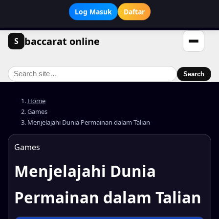
Log Masuk
Daftar
baccarat online
S
Search
Search
Home
Games
Menjelajahi Dunia Permainan dalam Talian
Games
Menjelajahi Dunia
Permainan dalam Talian