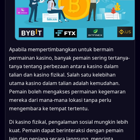
Apabila mempertimbangkan untuk bermain
permainan kasino, banyak pemain sering tertanya-
tanya tentang perbezaan antara kasino dalam
talian dan kasino fizikal. Salah satu kelebihan
utama kasino dalam talian adalah kemudahan.
Pemain boleh mengakses permainan kegemaran
mereka dari mana-mana lokasi tanpa perlu
mengembara ke tempat tertentu.
Di kasino fizikal, pengalaman sosial mungkin lebih
kuat. Pemain dapat berinteraksi dengan pemain
lain dan peniaga secara langsung, mencipta