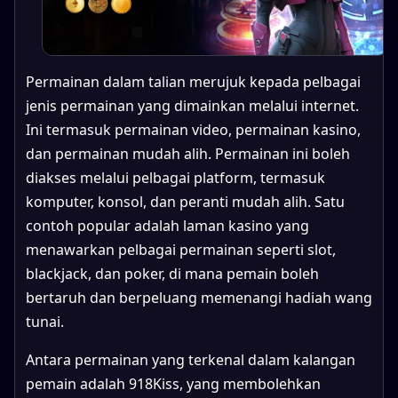
Permainan dalam talian merujuk kepada pelbagai
jenis permainan yang dimainkan melalui internet.
Ini termasuk permainan video, permainan kasino,
dan permainan mudah alih. Permainan ini boleh
diakses melalui pelbagai platform, termasuk
komputer, konsol, dan peranti mudah alih. Satu
contoh popular adalah laman kasino yang
menawarkan pelbagai permainan seperti slot,
blackjack, dan poker, di mana pemain boleh
bertaruh dan berpeluang memenangi hadiah wang
tunai.
Antara permainan yang terkenal dalam kalangan
pemain adalah 918Kiss, yang membolehkan