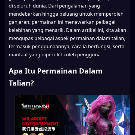
di seluruh dunia. Dari pengalaman yang
mendebarkan hingga peluang untuk memperoleh
ganjaran, permainan ini menawarkan pelbagai
kelebihan yang menarik. Dalam artikel ini, kita akan
mengupas pelbagai aspek permainan dalam talian,
termasuk penggunaannya, cara ia berfungsi, serta
manfaat yang diperolehi oleh pengguna.
Apa Itu Permainan Dalam
Talian?