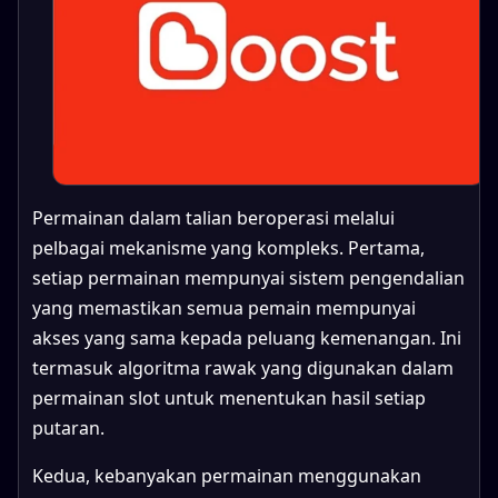
Permainan dalam talian beroperasi melalui
pelbagai mekanisme yang kompleks. Pertama,
setiap permainan mempunyai sistem pengendalian
yang memastikan semua pemain mempunyai
akses yang sama kepada peluang kemenangan. Ini
termasuk algoritma rawak yang digunakan dalam
permainan slot untuk menentukan hasil setiap
putaran.
Kedua, kebanyakan permainan menggunakan