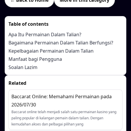
← Back to Home
More in this category
Table of contents
Apa Itu Permainan Dalam Talian?
Bagaimana Permainan Dalam Talian Berfungsi?
Kepelbagaian Permainan Dalam Talian
Manfaat bagi Pengguna
Soalan Lazim
Related
Baccarat Online: Memahami Permainan pada
2026/07/30
Baccarat online telah menjadi salah satu permainan kasino yang
paling popular di kalangan pemain dalam talian. Dengan
kemudahan akses dan pelbagai pilihan yang