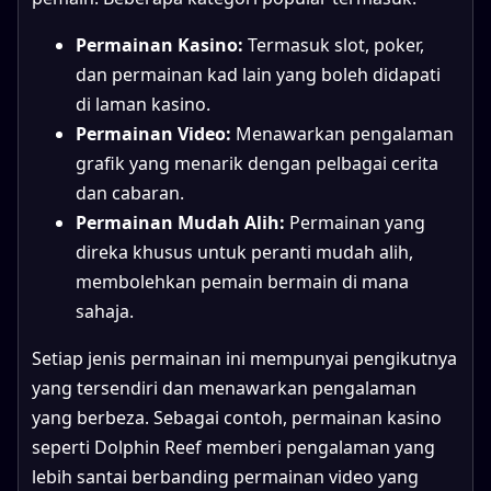
Permainan Kasino:
Termasuk slot, poker,
dan permainan kad lain yang boleh didapati
di laman kasino.
Permainan Video:
Menawarkan pengalaman
grafik yang menarik dengan pelbagai cerita
dan cabaran.
Permainan Mudah Alih:
Permainan yang
direka khusus untuk peranti mudah alih,
membolehkan pemain bermain di mana
sahaja.
Setiap jenis permainan ini mempunyai pengikutnya
yang tersendiri dan menawarkan pengalaman
yang berbeza. Sebagai contoh, permainan kasino
seperti Dolphin Reef memberi pengalaman yang
lebih santai berbanding permainan video yang