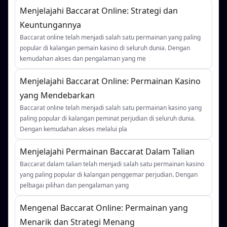
Menjelajahi Baccarat Online: Strategi dan
Keuntungannya
Baccarat online telah menjadi salah satu permainan yang paling
popular di kalangan pemain kasino di seluruh dunia. Dengan
kemudahan akses dan pengalaman yang me
Menjelajahi Baccarat Online: Permainan Kasino
yang Mendebarkan
Baccarat online telah menjadi salah satu permainan kasino yang
paling popular di kalangan peminat perjudian di seluruh dunia.
Dengan kemudahan akses melalui pla
Menjelajahi Permainan Baccarat Dalam Talian
Baccarat dalam talian telah menjadi salah satu permainan kasino
yang paling popular di kalangan penggemar perjudian. Dengan
pelbagai pilihan dan pengalaman yang
Mengenal Baccarat Online: Permainan yang
Menarik dan Strategi Menang