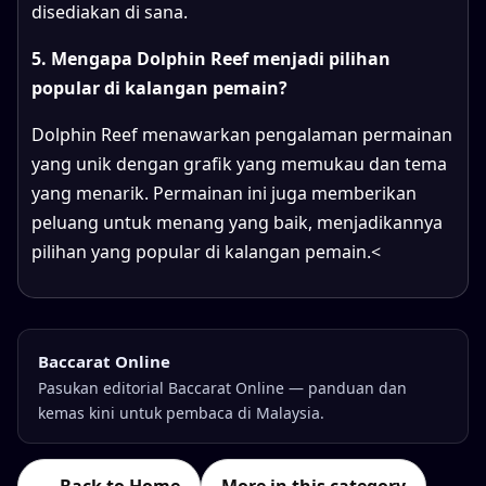
disediakan di sana.
5. Mengapa Dolphin Reef menjadi pilihan
popular di kalangan pemain?
Dolphin Reef menawarkan pengalaman permainan
yang unik dengan grafik yang memukau dan tema
yang menarik. Permainan ini juga memberikan
peluang untuk menang yang baik, menjadikannya
pilihan yang popular di kalangan pemain.<
Baccarat Online
Pasukan editorial Baccarat Online — panduan dan
kemas kini untuk pembaca di Malaysia.