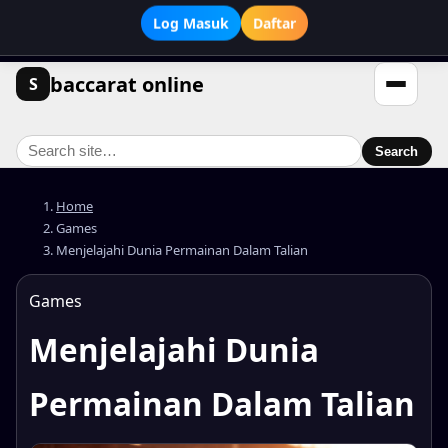
Log Masuk
Daftar
baccarat online
S
Search
Search
Home
Games
Menjelajahi Dunia Permainan Dalam Talian
Games
Menjelajahi Dunia
Permainan Dalam Talian