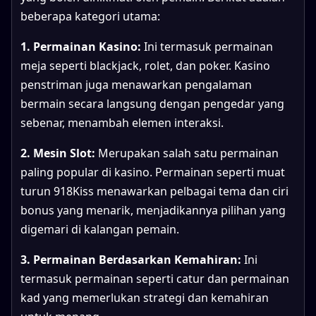
beberapa kategori utama:
1. Permainan Kasino:
Ini termasuk permainan
meja seperti blackjack, rolet, dan poker. Kasino
penstriman juga menawarkan pengalaman
bermain secara langsung dengan pengedar yang
sebenar, menambah elemen interaksi.
2. Mesin Slot:
Merupakan salah satu permainan
paling popular di kasino. Permainan seperti muat
turun 918Kiss menawarkan pelbagai tema dan ciri
bonus yang menarik, menjadikannya pilihan yang
digemari di kalangan pemain.
3. Permainan Berdasarkan Kemahiran:
Ini
termasuk permainan seperti catur dan permainan
kad yang memerlukan strategi dan kemahiran