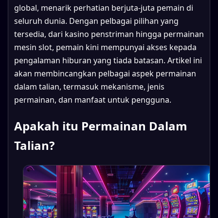
global, menarik perhatian berjuta-juta pemain di
seluruh dunia. Dengan pelbagai pilihan yang
tersedia, dari kasino penstriman hingga permainan
mesin slot, pemain kini mempunyai akses kepada
pengalaman hiburan yang tiada batasan. Artikel ini
akan membincangkan pelbagai aspek permainan
dalam talian, termasuk mekanisme, jenis
permainan, dan manfaat untuk pengguna.
Apakah itu Permainan Dalam
Talian?