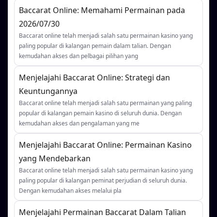
Baccarat Online: Memahami Permainan pada
2026/07/30
Baccarat online telah menjadi salah satu permainan kasino yang
paling popular di kalangan pemain dalam talian. Dengan
kemudahan akses dan pelbagai pilihan yang
Menjelajahi Baccarat Online: Strategi dan
Keuntungannya
Baccarat online telah menjadi salah satu permainan yang paling
popular di kalangan pemain kasino di seluruh dunia. Dengan
kemudahan akses dan pengalaman yang me
Menjelajahi Baccarat Online: Permainan Kasino
yang Mendebarkan
Baccarat online telah menjadi salah satu permainan kasino yang
paling popular di kalangan peminat perjudian di seluruh dunia.
Dengan kemudahan akses melalui pla
Menjelajahi Permainan Baccarat Dalam Talian