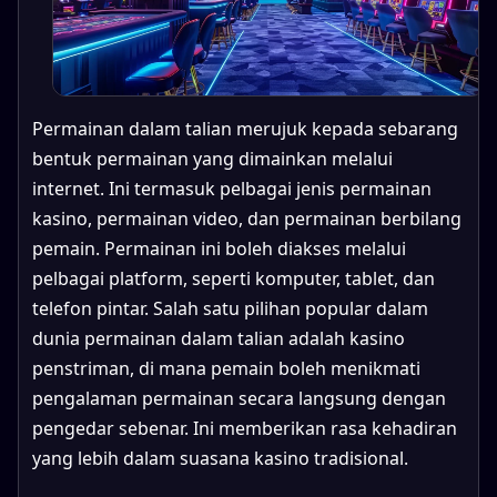
Permainan dalam talian merujuk kepada sebarang
bentuk permainan yang dimainkan melalui
internet. Ini termasuk pelbagai jenis permainan
kasino, permainan video, dan permainan berbilang
pemain. Permainan ini boleh diakses melalui
pelbagai platform, seperti komputer, tablet, dan
telefon pintar. Salah satu pilihan popular dalam
dunia permainan dalam talian adalah kasino
penstriman, di mana pemain boleh menikmati
pengalaman permainan secara langsung dengan
pengedar sebenar. Ini memberikan rasa kehadiran
yang lebih dalam suasana kasino tradisional.