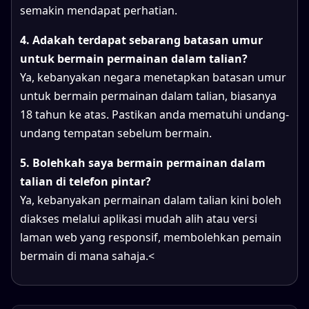
semakin mendapat perhatian.
4. Adakah terdapat sebarang batasan umur
untuk bermain permainan dalam talian?
Ya, kebanyakan negara menetapkan batasan umur
untuk bermain permainan dalam talian, biasanya
18 tahun ke atas. Pastikan anda mematuhi undang-
undang tempatan sebelum bermain.
5. Bolehkah saya bermain permainan dalam
talian di telefon pintar?
Ya, kebanyakan permainan dalam talian kini boleh
diakses melalui aplikasi mudah alih atau versi
laman web yang responsif, membolehkan pemain
bermain di mana sahaja.<